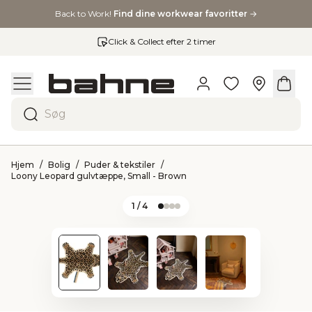
Back to Work!
Find dine workwear favoritter
→
Click & Collect efter 2 timer
Søg
Hjem
Bolig
Puder & tekstiler
Loony Leopard gulvtæppe, Small - Brown
1
/ 4