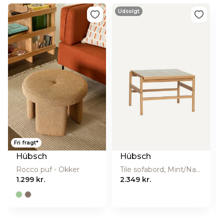
Dette gulvtæppe rengøres med støvsugeren eller med
en fugtig klud.
Bredde (cm):
63
Udsolgt
Længde (cm):
92
Materiale:
100% uld
Fri fragt*
Hübsch
Hübsch
Rocco puf - Okker
Tile sofabord, Mint/Natur - 61x66 cm
1.299 kr.
2.349 kr.