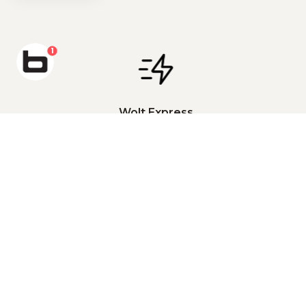
1
Wolt Express
Få leveret direkte til døren
Gå på opdagelse i vores store livsstilsunivers indenfor
mode, bolig, børn og wellness. Følg os på vores sociale
medier for inspiration, nyheder og meget mere.