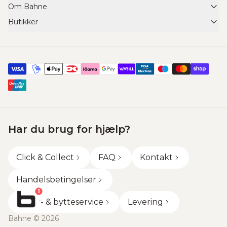
Om Bahne
FAQ
Butikker
Om Bahne
Retur- & bytteservice
Find din Bahne butik
Scleroseforeningen x Cykelnerven
Returformular
Click & Collect
Job & Karriere
Fortryd ordreaftale
Shared Shopping
Vareinformation
Handelsbetingelser
Tilmeld dig nyhedsbrev
Fragt
Events
Gavekort
Facebook
Kontakt
Har du brug for hjælp?
Instagram
Privatlivspolitik
Click & Collect
FAQ
Kontakt
TikTok
Cookiepolitik
Handelsbetingelser
1
Retur- & bytteservice
Levering
Bahne © 2026