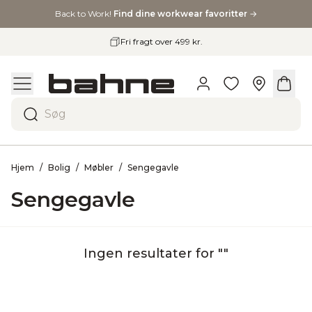
Back to Work!
Find dine workwear favoritter
→
Fri fragt over 499 kr.
Søg
Hjem
Bolig
Møbler
Sengegavle
Sengegavle
Ingen resultater for ""