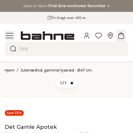
Back to Work!
Find dine workwear favoritter
→
Fri fragt over 499 kr.
…
Søg
Hjem
Juletræsfod, gammel lyserød - Ø47 cm.
1
/ 1
Spar 50%
Det Gamle Apotek