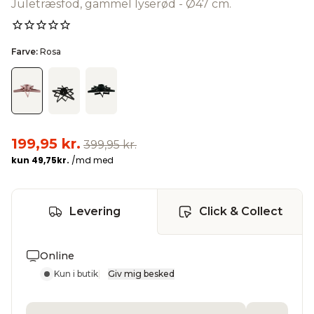
Juletræsfod, gammel lyserød - Ø47 cm.
Farve:
Rosa
199,95 kr.
399,95 kr.
Levering
Click & Collect
Online
Kun i butik
|
Giv mig besked