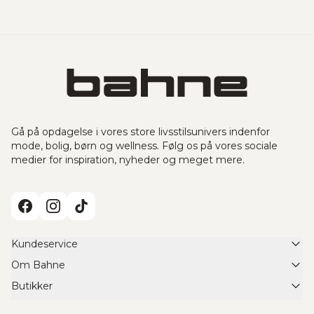
Gå på opdagelse i vores store livsstilsunivers indenfor
mode, bolig, børn og wellness. Følg os på vores sociale
medier for inspiration, nyheder og meget mere.
Kundeservice
Om Bahne
FAQ
Butikker
Om Bahne
Retur- & bytteservice
Find din Bahne butik
Scleroseforeningen x Cykelnerven
Returformular