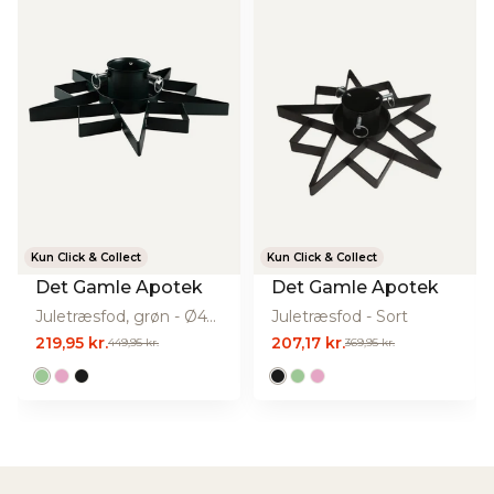
Diameter (cm):
47
Højde (cm):
10
Materiale:
Metal
Producent
Det gamle Apotek A/S
Producentens
Hydrovej 5, 6270 Tønder,
adresse
Danmark
Producentens email
gitte@dga-engros.dk
Kun Click & Collect
Kun Click & Collect
Producentens
https://www.det-gamle-
website
apotek.dk/
Det Gamle Apotek
Det Gamle Apotek
Juletræsfod, grøn - Ø47 cm.
Juletræsfod - Sort
219,95 kr.
207,17 kr.
449,95 kr.
369,95 kr.