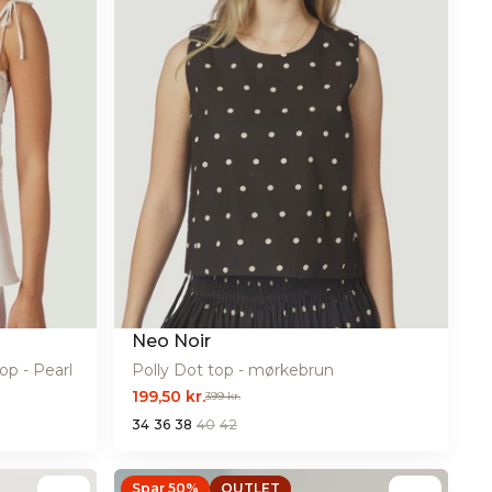
Neo Noir
p - Pearl
Polly Dot top - mørkebrun
199,50 kr.
399 kr.
34
36
38
40
42
Spar 50%
OUTLET