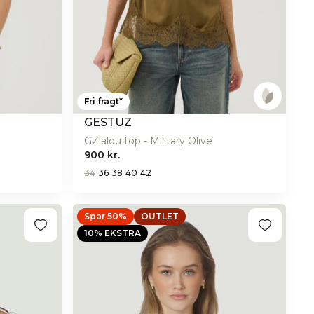
Fri fragt*
GESTUZ
GZlalou top - Military Olive
900 kr.
34
36
38
40
42
Spar 50%
OUTLET
10% EKSTRA