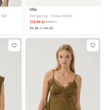
Vila
 blå
Viringa top - Snow White
129,98 kr.
259,95 kr.
34
36
38
40
42