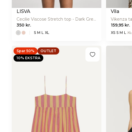
LISVA
Vila
Cecilie Viscose Stretch top - Dark Grey Mel
Vikenza ta
350 kr.
159,95 kr.
S
M
L
XL
XS
S
M
L
XL
Spar 50%
OUTLET
10% EKSTRA