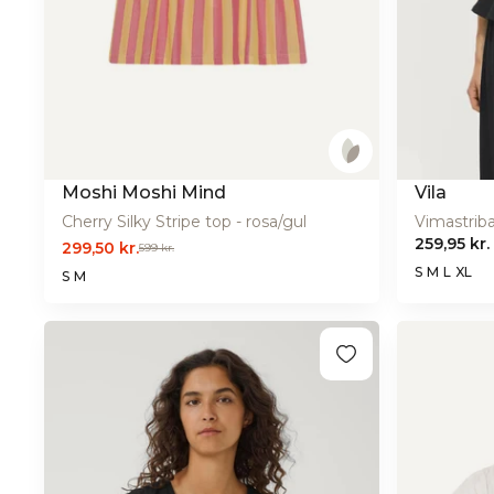
Moshi Moshi Mind
Vila
Cherry Silky Stripe top - rosa/gul
259,95 kr.
299,50 kr.
599 kr.
S
M
L
XL
S
M