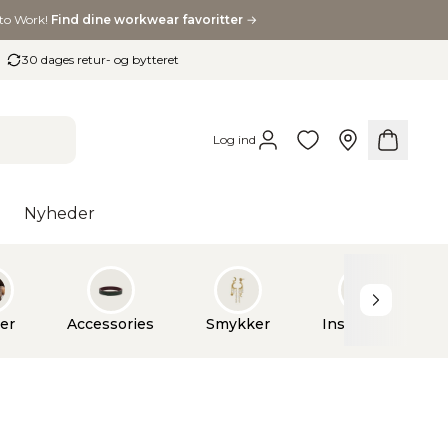
to Work!
Find dine workwear favoritter
→
30 dages retur- og bytteret
Log ind
Nyheder
ver
er
eliv
Toilettasker
Accessories
Dåbsgaver
Bad
Træning & velvære
Lamper
Smykker
Bryllupsgaver
Møbler
Inspiration
Inspiration
Indflytterga
Hushol