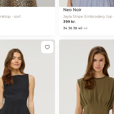
Neo Noir
nktop - sort
Jayla Stripe Embroidery top -
399 kr.
34
36
38
40
42