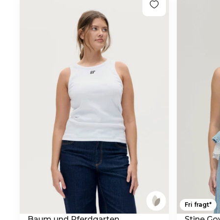
Fri fragt*
Baum und Pferdgarten
Stine Go