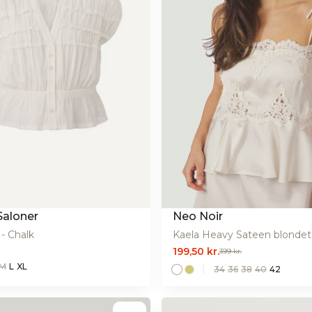
Saloner
Neo Noir
 - Chalk
Kaela Heavy Sateen blondeto
199,50 kr.
399 kr.
M
L
XL
34
36
38
40
42