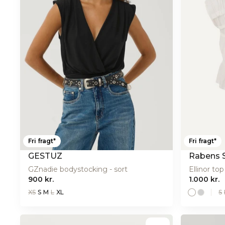
Fri fragt*
Fri fragt*
GESTUZ
Rabens 
GZnadie bodystocking - sort
Ellinor top
900 kr.
1.000 kr.
XS
S
M
L
XL
S