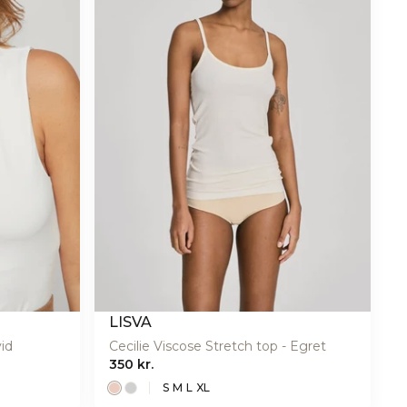
LISVA
id
Cecilie Viscose Stretch top - Egret
350 kr.
S
M
L
XL