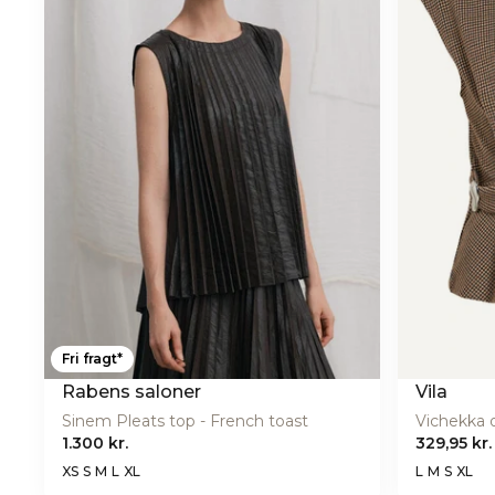
Fri fragt*
Rabens saloner
Vila
Sinem Pleats top - French toast
1.300 kr.
329,95 kr.
XS
S
M
L
XL
L
M
S
XL