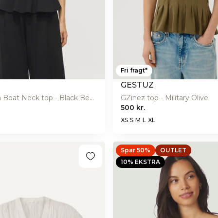
Fri fragt*
GESTUZ
Vimastriba Boat Neck top - Black Beauty
GZinez top - Military Olive
500 kr.
XS
S
M
L
XL
Spar 50%
OUTLET
10% EKSTRA