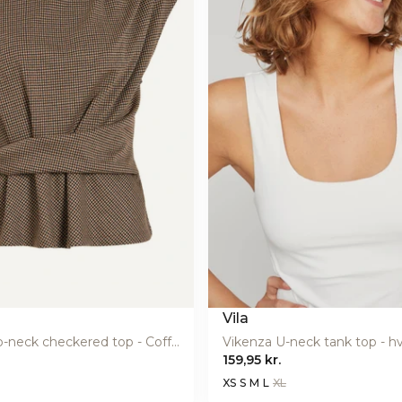
Vila
Vichekka o-neck checkered top - Coffee Bean
Vikenza U-neck tank top - hv
159,95 kr.
XS
S
M
L
XL