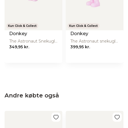
Producentens
https://www.lund-stougaard.com/
website
Kun Click & Collect
Kun Click & Collect
Donkey
Donkey
The Astronaut Snekugle, Lille - Pink
The Astronaut snekugle, Medium - Pink
349,95 kr.
399,95 kr.
Kundeanmeldelser
Andre købte også