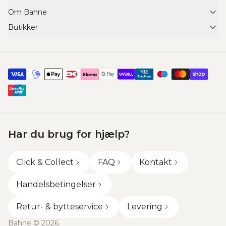
Om Bahne
FAQ
Butikker
Om Bahne
Retur- & bytteservice
Find din Bahne butik
Scleroseforeningen x Cykelnerven
Returformular
Click & Collect
Job & Karriere
Fortryd ordreaftale
Shared Shopping
Vareinformation
Handelsbetingelser
Tilmeld dig nyhedsbrev
Fragt
Events
Gavekort
Facebook
Kontakt
Har du brug for hjælp?
Instagram
Privatlivspolitik
Click & Collect
FAQ
Kontakt
TikTok
Cookiepolitik
Handelsbetingelser
Retur- & bytteservice
Levering
Bahne © 2026