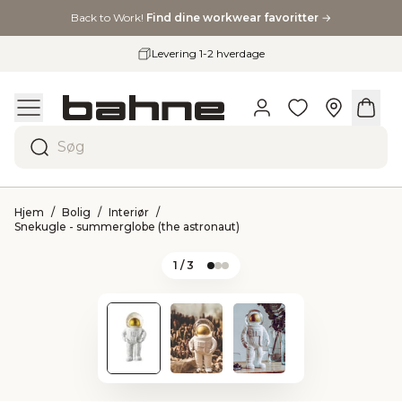
Back to Work!
Find dine workwear favoritter
→
Levering 1-2 hverdage
Søg
Hjem
Bolig
Interiør
Snekugle - summerglobe (the astronaut)
1
/ 3