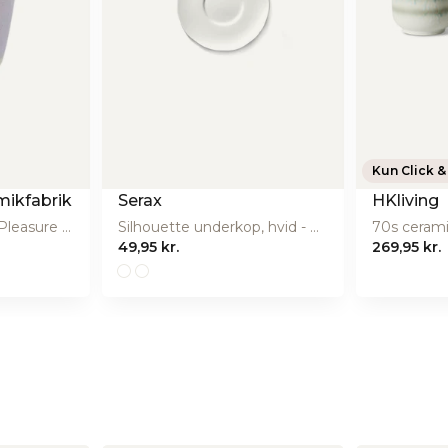
Bahne & Co
gesensgade 23, 2100 Købehavn Ø., Danmark
indkob@bahneandco.dk
https://bahne.dk/
Kun Click &
ikfabrik
Serax
HKliving
Original kop, Violet Pleasure - 20 cl
Silhouette underkop, hvid - Ø12,8 cm
49,95 kr.
269,95 kr.