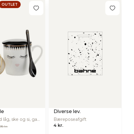
OUTLET
S
le
Diverse lev.
B
Tekrus med låg, ske og si, gavesæt - Black/White
Bæreposeafgift
4 kr.
39
95 kr.