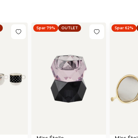
Spar 79%
OUTLET
Spar 62%