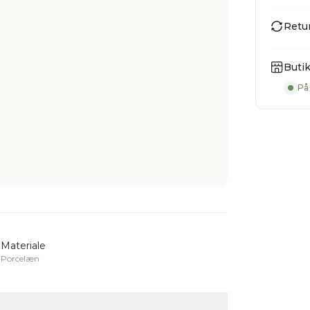
Retur
Buti
På
Materiale
Porcelæn