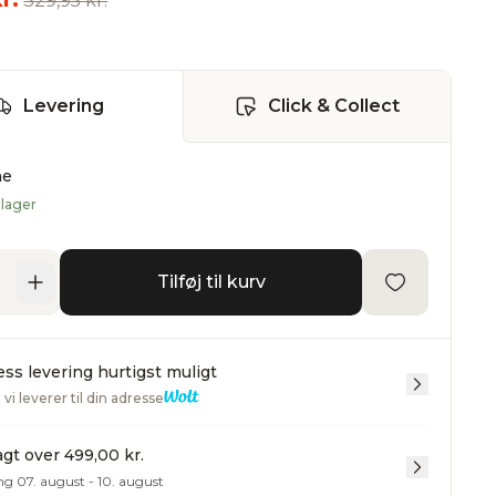
329,95 kr.
n
Levering
Click & Collect
ne
 lager
Tilføj til kurv
ss levering hurtigst muligt
vi leverer til din adresse
ragt over 499,00 kr.
ng 07. august - 10. august