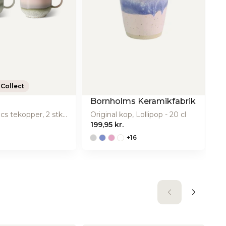
 Collect
Bornholms Keramikfabrik
S
70s ceramics tekopper, 2 stk - Nova
Original kop, Lollipop - 20 cl
199,95 kr.
89
+16