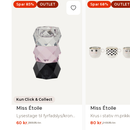
Spar 85%
OUTLET
Spar 68%
OUTLET
Kun Click & Collect
Miss Étoile
Miss Étoile
Lysestage til fyrfadslys/kronelys - Sort/rosa/klar
60 kr.
80 kr.
389,95 kr.
249,95 kr.