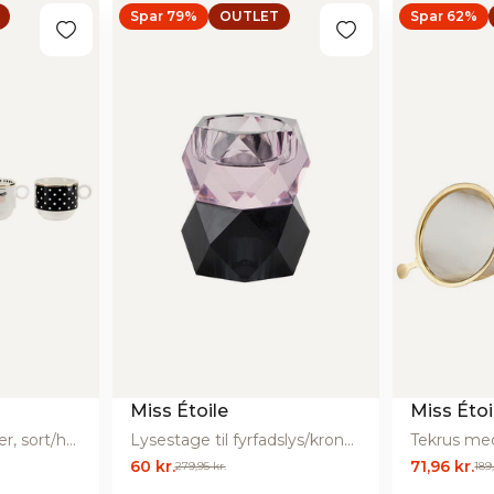
Spar 79%
OUTLET
Spar 62%
Miss Étoile
Miss Étoi
Krus i stativ m.prikker, sort/hvid - 4 stk.
Lysestage til fyrfadslys/kronelys - Sort/rosa
60 kr.
71,96 kr.
279,95 kr.
189,