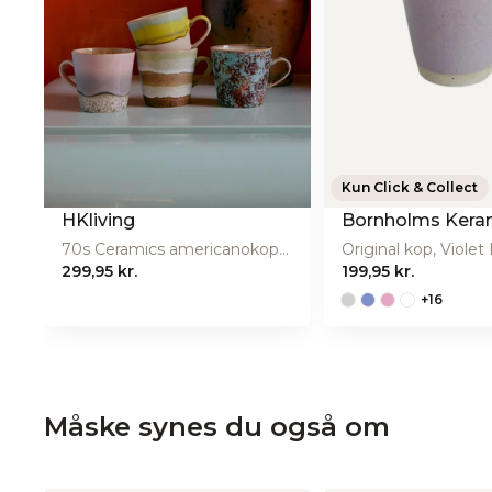
Producent
Producentens adresse
Hel
Producentens email
Producentens website
Kun Click & Collect
HKliving
Bornholms Keram
70s Ceramics americanokopper, 4 stk - Rococo
299,95 kr.
199,95 kr.
+16
Måske synes du også om