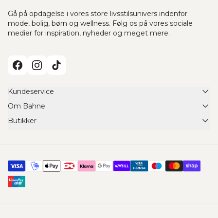
Gå på opdagelse i vores store livsstilsunivers indenfor
mode, bolig, børn og wellness. Følg os på vores sociale
medier for inspiration, nyheder og meget mere.
Kundeservice
Om Bahne
FAQ
Butikker
Om Bahne
Retur- & bytteservice
Find din Bahne butik
Scleroseforeningen x Cykelnerven
Returformular
Click & Collect
Job & Karriere
Fortryd ordreaftale
Shared Shopping
Vareinformation
Handelsbetingelser
Tilmeld dig nyhedsbrev
Fragt
Events
Gavekort