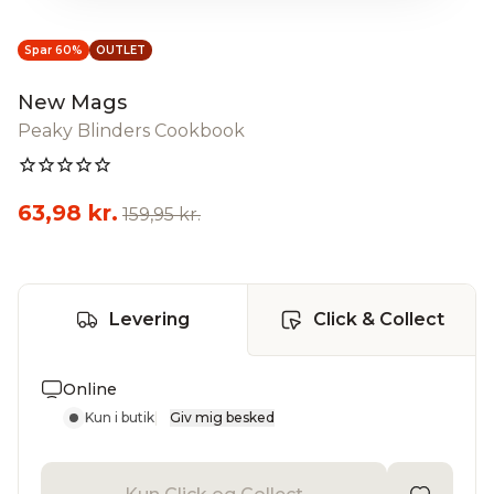
Spar 60%
OUTLET
New Mags
Peaky Blinders Cookbook
63,98 kr.
159,95 kr.
Levering
Click & Collect
Online
Kun i butik
|
Giv mig besked