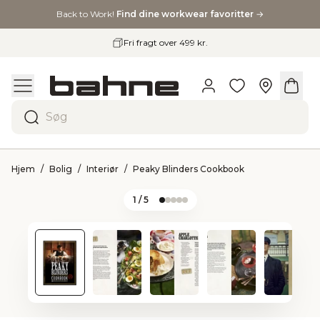
Back to Work!
Find dine workwear favoritter
→
Fri fragt over 499 kr.
Søg
Hjem
Bolig
Interiør
Peaky Blinders Cookbook
1
/ 5