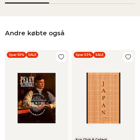
Andre købte også
Spar 55%
SALE
Spar 53%
SALE
Kun Click & Collect