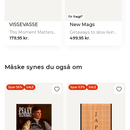
Fri fragt*
ViSSEVASSE
New Mags
This Moment Matters - Malebog
Getaways to slow living in Denmark bog
179,95 kr.
499,95 kr.
Måske synes du også om
Spar 55%
SALE
Spar 53%
SALE