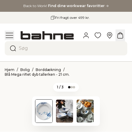
Back to Work!
Find dine workwear favoritter
→
Fri fragt over 499 kr.
Søg
Hjem
Bolig
Borddækning
Blå Mega riflet dyb tallerken - 21 cm.
1
/ 3