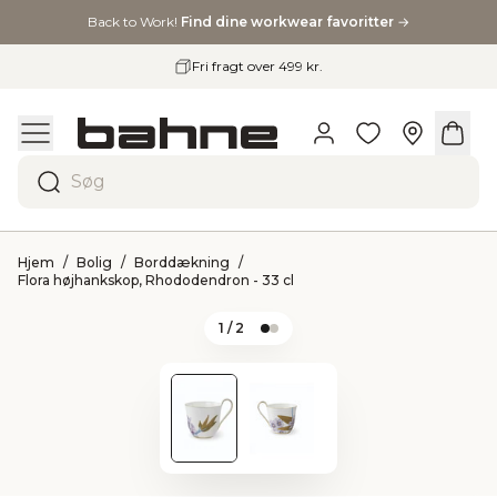
Back to Work!
Find dine workwear favoritter
→
99 kr.
30 dages retur- og
Søg
Hjem
Bolig
Borddækning
Flora højhankskop, Rhododendron - 33 cl
1
/ 2