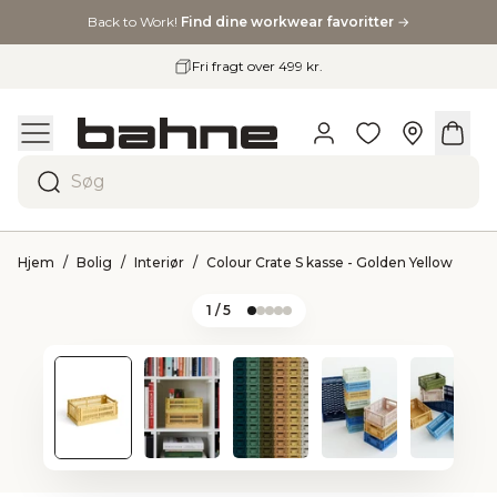
Back to Work!
Find dine workwear favoritter
→
Fri fragt over 499 kr.
Søg
Hjem
Bolig
Interiør
Colour Crate S kasse - Golden Yellow
1
/ 5