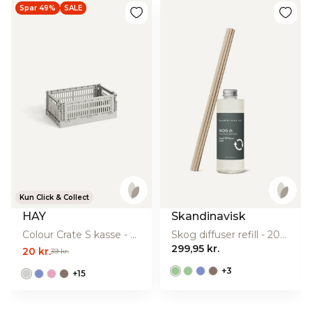
Spar 49%
SALE
Kun Click & Collect
HAY
Skandinavisk
Colour Crate S kasse - Light Grey
Skog diffuser refill - 200 ml.
299,95 kr.
20 kr.
39 kr.
+
3
+
15