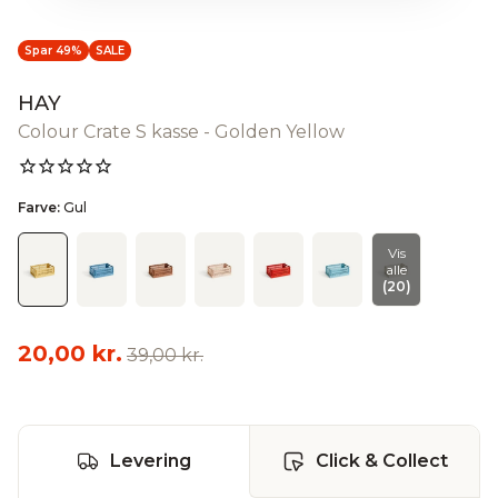
Spar 49%
SALE
HAY
Colour Crate S kasse - Golden Yellow
Farve:
Gul
Vis
alle
(20)
20,00 kr.
39,00 kr.
Levering
Click & Collect