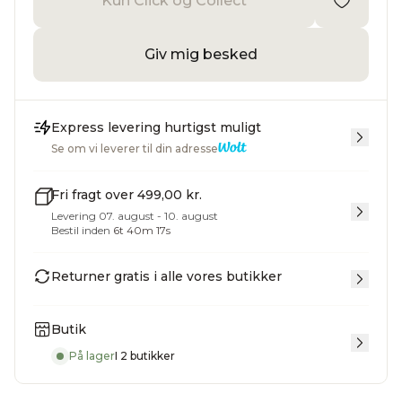
Kun Click og Collect
Giv mig besked
Express levering hurtigst muligt
Se om vi leverer til din adresse
Fri fragt over 499,00 kr.
Levering 07. august - 10. august
Bestil inden
6
t
40
m
16
s
Returner gratis i alle vores butikker
Butik
På lager
I 2 butikker