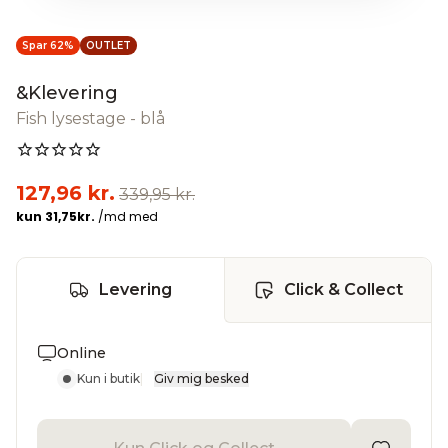
Spar 62%
OUTLET
&Klevering
Fish lysestage - blå
127,96 kr.
339,95 kr.
Levering
Click & Collect
Online
Kun i butik
|
Giv mig besked