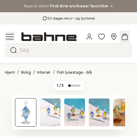
Back to Work!
Find dine workwear favoritter
→
30 dages retur- og bytteret
Søg
Hjem
Bolig
Interiør
Fish lysestage - blå
1
/ 5