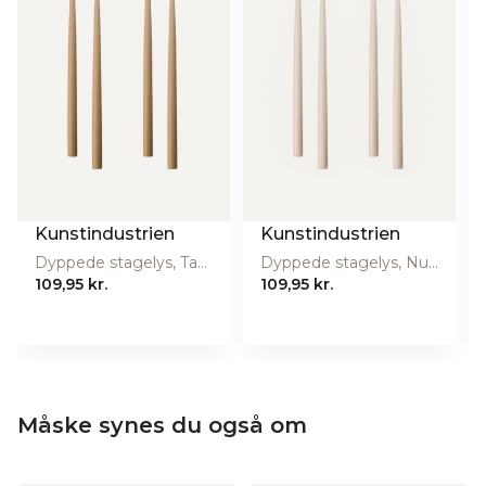
den håndteres.
Højde (cm):
19
Materiale:
Borosilicate glass
Producent
&Klevering Ws.
Producentens
Asterdwarsweg 1, 1031 HR
adresse
Amsterdam, Holland
Producentens
elyse@klevering.nl
email
Kunstindustrien
Kunstindustrien
Producentens
https://klevering.com/
Dyppede stagelys, Taupe - 4 stk.
Dyppede stagelys, Nude - 4 stk.
website
109,95 kr.
109,95 kr.
Måske synes du også om