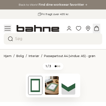
Back to Work!
Find dine workwear favoritter
→
Fri fragt over 499 kr.
…
Søg
Hjem
Bolig
Interiør
Passepartout A4 (vindue: A5) - grøn
1
/ 3