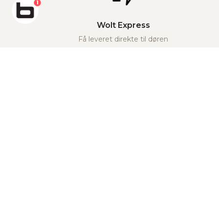
1
Wolt Express
Få leveret direkte til døren
…
Gå på opdagelse i vores store livsstilsunivers indenfor
mode, bolig, børn og wellness. Følg os på vores sociale
medier for inspiration, nyheder og meget mere.
Kundeservice