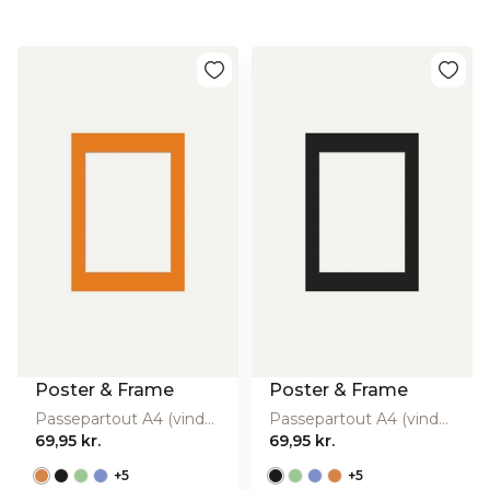
Kategori:
Interiør
Bestillingsvare:
Nej
Bredde (cm):
21
Højde (cm):
29,7
Materiale:
Papir
Producent
Poster and Frame ( Novictus )
Producentens
Hørsvinget 3, 2630 Taastrup,
adresse
Danmark
Producentens
b2b@posterandframe.com
email
Producentens
https://posterandframe.com/
website
Poster & Frame
Poster & Frame
Passepartout A4 (vindue: A5) - orange
Passepartout A4 (vindue: A5) - sort
69,95 kr.
69,95 kr.
+
5
+
5