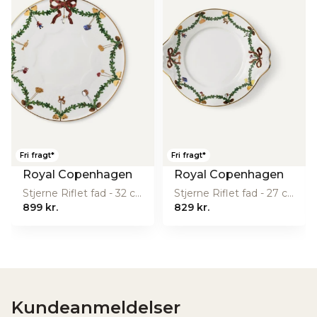
Fødevaregodkendt:
Ja
OBS
. Vær opmærksom på, at ikke alle produkter er dækket
Længde (cm):
39
af brudgarantien.
Materiale:
Porcelæn
Tåler
Nej
opvaskemaskine:
Producent
Fiskars Danmark A/S
Producentens
Smedeland 46, 2600 Glostrup,
adresse
Danmark
Fri fragt*
Fri fragt*
Producentens
Royal Copenhagen
Royal Copenhagen
customerservice.dk@fiskars.com
email
Stjerne Riflet fad - 32 cm.
Stjerne Riflet fad - 27 cm.
899 kr.
829 kr.
Producentens
https://www.fiskars.dk/
website
Kundeanmeldelser