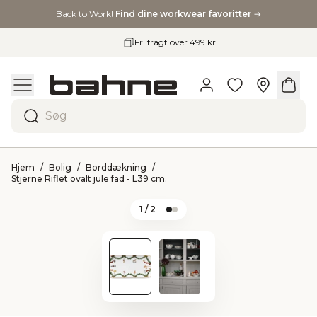
Back to Work!
Find dine workwear favoritter
→
Fri fragt over 499 kr.
Søg
Hjem
Bolig
Borddækning
Stjerne Riflet ovalt jule fad - L39 cm.
1
/ 2