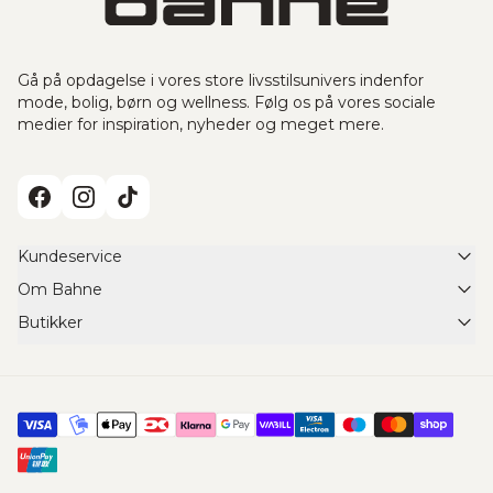
Gå på opdagelse i vores store livsstilsunivers indenfor
mode, bolig, børn og wellness. Følg os på vores sociale
medier for inspiration, nyheder og meget mere.
Kundeservice
Om Bahne
FAQ
Butikker
Om Bahne
Retur- & bytteservice
Find din Bahne butik
Scleroseforeningen x Cykelnerven
Returformular
Click & Collect
Job & Karriere
Fortryd ordreaftale
Shared Shopping
Vareinformation
Handelsbetingelser
Tilmeld dig nyhedsbrev
Fragt