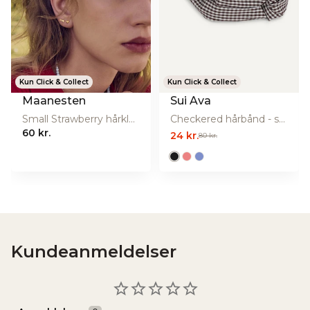
Producentens
https://suiava.dk/
website
Kun Click & Collect
Kun Click & Collect
Maanesten
Sui Ava
Small Strawberry hårklemme - Cranberry
Checkered hårbånd - sort
60 kr.
24 kr.
80 kr.
Kundeanmeldelser