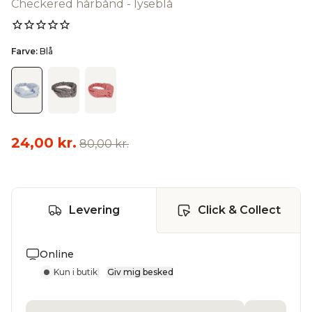
Checkered hårbånd - lyseblå
Farve:
Blå
24,00 kr.
80,00 kr.
Levering
Click & Collect
Online
Kun i butik
|
Giv mig besked