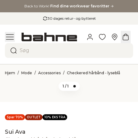
Back to Work!
Find dine workwear favoritter
→
30 dages retur- og bytteret
Søg
Hjem
Mode
Accessories
Checkered hårbånd - lyseblå
1
/ 1
Spar 70%
OUTLET
10% EKSTRA
Sui Ava