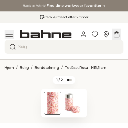
Back to Work!
Find dine workwear favoritter
→
Click & Collect efter 2 timer
Søg
Hjem
Bolig
Borddækning
Tedåse, Rosa - H15,5 cm
1
/ 2