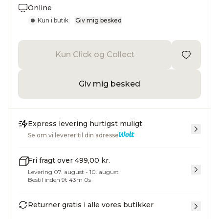
Online
Kun i butik
|
Giv mig besked
Kun Click og Collect
Giv mig besked
Express levering hurtigst muligt
Se om vi leverer til din adresse
Fri fragt over 499,00 kr.
Levering 07. august - 10. august
Bestil inden
9
t
43
m
0
s
Returner gratis i alle vores butikker